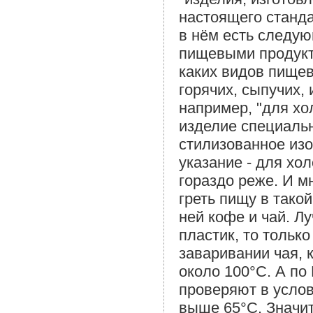
настоящего станда
в нём есть следую
пищевыми продукт
каких видов пище
горячих, сыпучих,
например, "для хо
изделие специальн
стилизованное изо
указание - для хо
гораздо реже. И м
греть пищу в тако
ней кофе и чай. Л
пластик, то тольк
заваривании чая, 
около 100°С. А по
проверяют в услов
выше 65°С. Значит