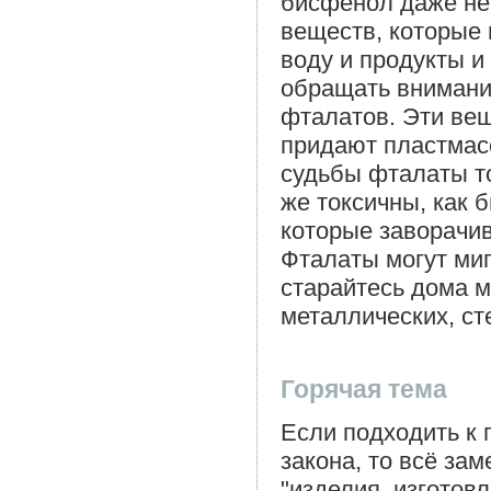
бисфенол даже не 
веществ, которые 
воду и продукты и
обращать внимание
фталатов. Эти вещ
придают пластмасс
судьбы фталаты т
же токсичны, как 
которые заворачив
Фталаты могут миг
старайтесь дома м
металлических, ст
Горячая тема
Если подходить к 
закона, то всё за
"изделия, изготов