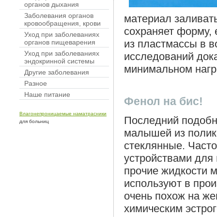
органов дыхания
Заболевания органов
материал заливать
кровообращения, крови
сохраняет форму,
Уход при заболеваниях
из пластмассы в в
органов пищеварения
Уход при заболеваниях
исследований дока
эндокринной системы
минимальном нагр
Другие заболевания
Разное
Наше питание
Фенол на бис!
Влагонепроницаемые наматрасники
Последний подобн
для больниц
малышей из полик
стеклянные. Част
устройствами для п
прочие жидкости м
используют в прои
очень похож на же
химическим эстрог