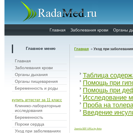
Главная
Заболевания крови
Органы д
Главное меню
Главная
Уход при заболевани
Главная
Заболевания крови
Таблица содерж
Органы дыхания
Органы пищеварения
Помощь при гип
Беременность и роды
Помощь при деф
Исследование м
купить аттестат за 11 класс
Проба на толера
Клинико-лабораторные
исследования
Введение инсул
Беременность
Пороки сердца
Joomla SEF URLs by Artio
Уход при заболеваниях