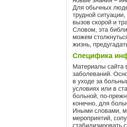
новые знания – и
Для обычных люде
трудной ситуации, 
вызов скорой и тр
Словом, эта библи
можем столкнутьс
жизнь, предугадат
Специфика инф
Материалы сайта 
заболеваний. Осно
в уходе за больн
условиях или в ст
больной, по-преж
конечно, для боль
Иными словами, м
мероприятий, соп
стабилизировать с