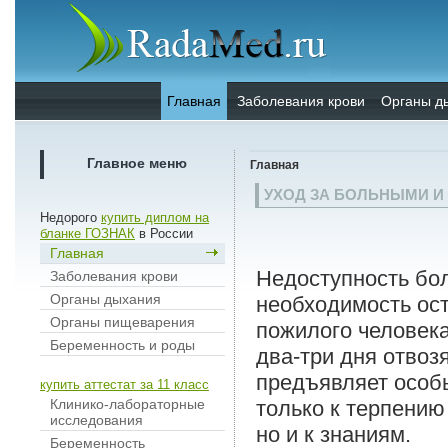
Главная
Заболевания крови
Органы д
Главное меню
Главная
УХОД ЗА БОЛЬНЫМИ 
Недорого
купить диплом на
бланке ГОЗНАК
в России
Главная
Недоступность бо
Заболевания крови
Органы дыхания
необходимость ост
Органы пищеварения
пожилого человека
Беременность и роды
два-три дня отвозя
предъявляет особ
купить аттестат за 11 класс
Клинико-лабораторные
только к терпению 
исследования
но и к знаниям.
Беременность