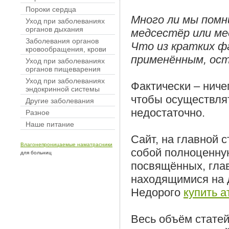
Пороки сердца
Много ли мы помни
Уход при заболеваниях
органов дыхания
медсестёр или м
Заболевания органов
Что из кратких ф
кровообращения, крови
применённым, ос
Уход при заболеваниях
органов пищеварения
Уход при заболеваниях
Фактически – ниче
эндокринной системы
чтобы осуществля
Другие заболевания
недостаточно.
Разное
Наше питание
Сайт, на главной 
Влагонепроницаемые наматрасники
собой полноценну
для больниц
посвящённых, гла
находящимися на 
Недорого
купить а
Весь объём статей