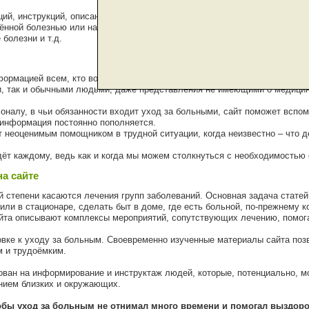
ций, инструкций, описаний типичных ситуаций разделён, для удобства 
нной болезнью или находящимся в определённом состоянии: будь то то
болезни и т.д.
формацией всем, кто возложил на себя ответственность по уходу за бол
и, так и обычными людьми, даже представления не имеющими о медицин
оналу, в чьи обязанности входит уход за больными, сайт поможет вспо
 информация постоянно пополняется.
 неоценимым помощником в трудной ситуации, когда неизвестно – что де
дёт каждому, ведь как и когда мы можем столкнуться с необходимостью 
а сайте
 степени касаются лечения групп заболеваний. Основная задача статей
ли в стационаре, сделать быт в доме, где есть больной, по-прежнему 
йта описывают комплексы мероприятий, сопутствующих лечению, помога
овке к уходу за больным. Своевременно изученные материалы сайта позв
 и трудоёмким.
рован на информирование и инструктаж людей, которые, потенциально, м
нием близких и окружающих.
тобы уход за больным не отнимал много времени и помогал выздоро