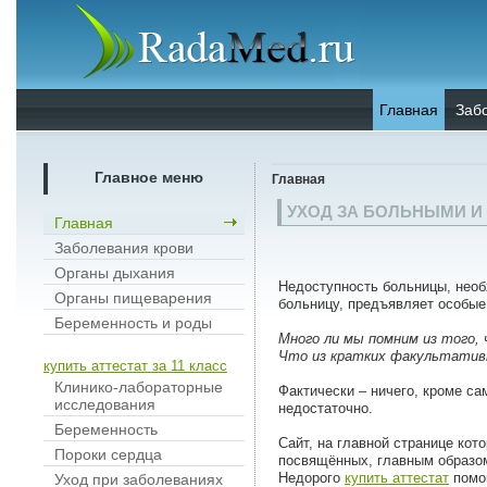
Главная
Заб
Главное меню
Главная
УХОД ЗА БОЛЬНЫМИ 
Главная
Заболевания крови
Органы дыхания
Недоступность больницы, необх
Органы пищеварения
больницу, предъявляет особые 
Беременность и роды
Много ли мы помним из того,
Что из кратких факультативн
купить аттестат за 11 класс
Клинико-лабораторные
Фактически – ничего, кроме са
исследования
недостаточно.
Беременность
Сайт, на главной странице кот
Пороки сердца
посвящённых, главным образо
Недорого
купить аттестат
помо
Уход при заболеваниях