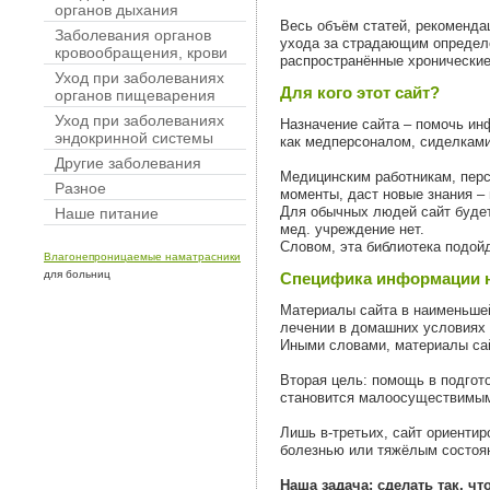
органов дыхания
Весь объём статей, рекоменда
Заболевания органов
ухода за страдающим определё
кровообращения, крови
распространённые хронические 
Уход при заболеваниях
Для кого этот сайт?
органов пищеварения
Уход при заболеваниях
Назначение сайта – помочь ин
эндокринной системы
как медперсоналом, сиделкам
Другие заболевания
Медицинским работникам, перс
Разное
моменты, даст новые знания –
Для обычных людей сайт будет
Наше питание
мед. учреждение нет.
Словом, эта библиотека подой
Влагонепроницаемые наматрасники
для больниц
Специфика информации н
Материалы сайта в наименьшей
лечении в домашних условиях и
Иными словами, материалы са
Вторая цель: помощь в подгот
становится малоосуществимым
Лишь в-третьих, сайт ориенти
болезнью или тяжёлым состоя
Наша задача: сделать так, ч