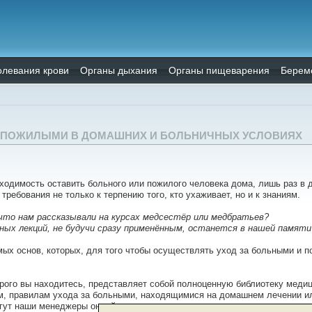
олевания крови
Органы дыхания
Органы пищеварения
Берем
И ПОЖИЛЫМИ В ДОМАШНИХ И БОЛЬНИЧНЫХ УСЛОВИЯХ
одимость оставить больного или пожилого человека дома, лишь раз в дв
требования не только к терпению того, кто ухаживает, но и к знаниям.
 что нам рассказывали на курсах медсестёр или медбратьев?
ых лекций, не будучи сразу применённым, останется в нашей памяти
мых основ, которых, для того чтобы осуществлять уход за больными и 
орого вы находитесь, представляет собой полноценную библиотеку медиц
м, правилам ухода за больными, находящимися на домашнем лечении ил
гут наши менеджеры онлайн.