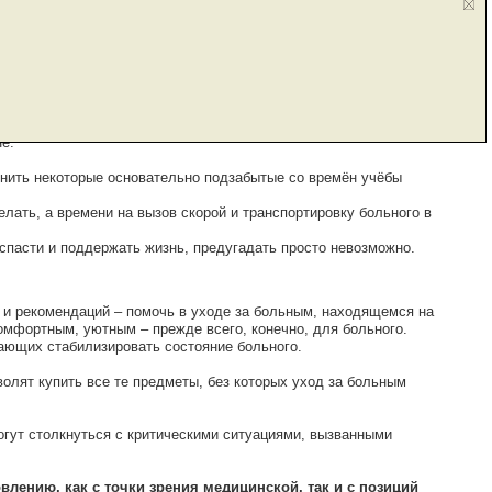
пользования, на разделы. Каждый раздел посвящён особенностям
ксикозы или сосудистая дистония, различные
ьным человеком. Статьи и инструкции могут быть использованы
е.
мнить некоторые основательно подзабытые со времён учёбы
лать, а времени на вызов скорой и транспортировку больного в
спасти и поддержать жизнь, предугадать просто невозможно.
 и рекомендаций – помочь в уходе за больным, находящемся на
комфортным, уютным – прежде всего, конечно, для больного.
ющих стабилизировать состояние больного.
олят купить все те предметы, без которых уход за больным
огут столкнуться с критическими ситуациями, вызванными
влению, как с точки зрения медицинской, так и с позиций