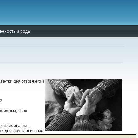
енность и роды
а-три дня отвозя его в
?
пожилыми, явно
инских знаний –
и дневном стационаре.