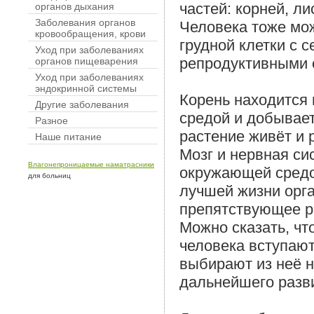
частей: корней, л
органов дыхания
Заболевания органов
Человека тоже мож
кровообращения, крови
грудной клетки с 
Уход при заболеваниях
репродуктивными 
органов пищеварения
Уход при заболеваниях
эндокринной системы
Корень находится
Другие заболевания
средой и добывае
Разное
растение живёт и 
Наше питание
Мозг и нервная си
Влагонепроницаемые наматрасники
окружающей средой
для больниц
лучшей жизни орг
препятствующее р
Можно сказать, чт
человека вступают
выбирают из неё 
дальнейшего разв