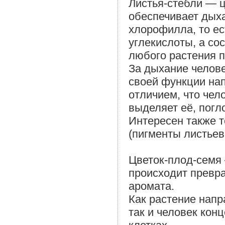
Листья-стебли — ц
обеспечивает дых
хлорофилла, то ес
углекислоты, а со
любого растения 
За дыхание челове
своей функции нап
отличием, что чело
выделяет её, погл
Интересен также т
(пигменты листьев
Цветок-плод-семя 
происходит превр
аромата.
Как растение напр
так и человек кон