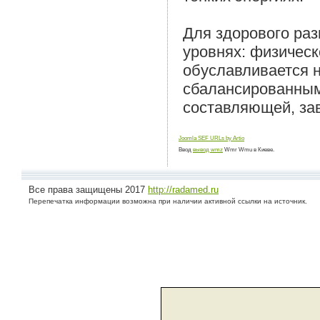
Для здорового раз
уровнях: физическ
обуславливается н
сбалансированным
составляющей, за
Joomla SEF URLs by Artio
Ввод
вывод wmz
Wmr Wmu в Киеве.
Все права защищены 2017
http://radamed.ru
Перепечатка информации возможна при наличии активной ссылки на источник.